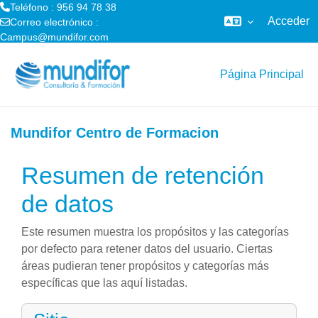
Teléfono : 956 94 78 38
Acceder
Correo electrónico :
Campus@mundifor.com
Salta al contenido principal
Página Principal
Mundifor Centro de Formacion
Resumen de retención
de datos
Este resumen muestra los propósitos y las categorías
por defecto para retener datos del usuario. Ciertas
áreas pudieran tener propósitos y categorías más
específicas que las aquí listadas.